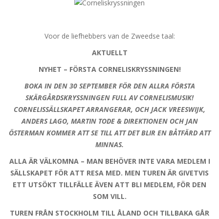
Voor de liefhebbers van de Zweedse taal:
AKTUELLT
NYHET – FÖRSTA CORNELISKRYSSNINGEN!
BOKA IN DEN
30 SEPTEMBER
FÖR DEN ALLRA FÖRSTA
SKÄRGÅRDSKRYSSNINGEN FULL AV CORNELISMUSIK!
CORNELISSÄLLSKAPET ARRANGERAR, OCH JACK VREESWIJK,
ANDERS LAGO, MARTIN TODE & DIREKTIONEN OCH JAN
ÖSTERMAN KOMMER ATT SE TILL ATT DET BLIR EN BÅTFÄRD ATT
MINNAS.
ALLA ÄR VÄLKOMNA – MAN BEHÖVER INTE VARA MEDLEM I
SÄLLSKAPET FÖR ATT RESA MED. MEN TUREN ÄR GIVETVIS
ETT UTSÖKT TILLFÄLLE ÄVEN ATT BLI MEDLEM, FÖR DEN
SOM VILL.
TUREN FRÅN STOCKHOLM TILL ÅLAND OCH TILLBAKA GÅR