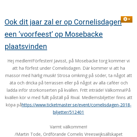
Ook dit jaar zal er op Cornelisdagen
een ‘voorfeest’ op Mosebacke
plaatsvinden
Hej medlem!Förfesten! Javisst, på Mosebacke torg kommer vi
att ha förfest under Cornelisdagen. Där kommer vi att ha
massor med härlig musik! Strosa omkring på söder, ta något att
äta och dricka på terrassen eller på något av alla caféer och
ladda inför storkonserten på kvällen. Fritt inträde! Välkomna!På
kvällen kör vi med fullt påställ på Rival. Medlemsbiljetter finns att
köpa på
https://www.ticketmaster.se/event/cornelisdagen-2018-
biljetter/512401
Varmt välkommen!
/Martin Tode, Ordförande Cornelis Vreeswijksällskapet