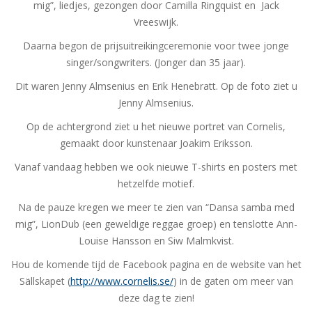
mig”, liedjes, gezongen door Camilla Ringquist en Jack
Vreeswijk.
Daarna begon de prijsuitreikingceremonie voor twee jonge
singer/songwriters. (Jonger dan 35 jaar).
Dit waren Jenny Almsenius en Erik Henebratt. Op de foto ziet u
Jenny Almsenius.
Op de achtergrond ziet u het nieuwe portret van Cornelis,
gemaakt door kunstenaar Joakim Eriksson.
Vanaf vandaag hebben we ook nieuwe T-shirts en posters met
hetzelfde motief.
Na de pauze kregen we meer te zien van “Dansa samba med
mig”, LionDub (een geweldige reggae groep) en tenslotte Ann-
Louise Hansson en Siw Malmkvist.
Hou de komende tijd de Facebook pagina en de website van het
Sällskapet (
http://www.cornelis.se/
) in de gaten om meer van
deze dag te zien!