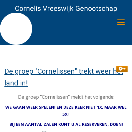
Cornelis Vreeswijk Genootschap
HET CVG
CVG NIEUWS
De groep "Cornelissen" trekt weer het
land in!
BIOGRAFIE
De groep "Cornelissen" meldt het volgende:
DISCOGRAFIE
WE GAAN WEER SPELEN! EN DEZE KEER NIET 1X, MAAR WEL
WEBLINKS
5X!
BIJ EEN AANTAL ZALEN KUNT U AL RESERVEREN, DOEN!
UITGAVEN VAN HET CVG